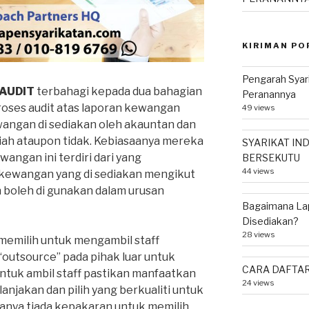
KIRIMAN PO
Pengarah Syar
AUDIT
terbahagi kepada dua bahagian
Peranannya
roses audit atas laporan kewangan
49 views
wangan di sediakan oleh akauntan dan
uliah ataupon tidak. Kebiasaanya mereka
SYARIKAT IND
angan ini terdiri dari yang
BERSEKUTU
44 views
kewangan yang di sediakan mengikut
n boleh di gunakan dalam urusan
Bagaimana La
Disediakan?
28 views
 memilih untuk mengambil staff
outsource” pada pihak luar untuk
CARA DAFTAR
untuk ambil staff pastikan manfaatkan
24 views
lanjakan dan pilih yang berkualiti untuk
anya tiada kepakaran untuk memilih