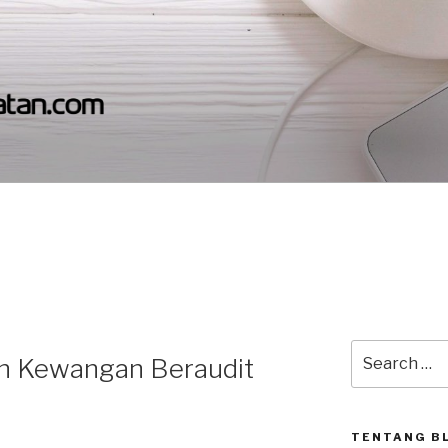
SYARIKATAN
lalui pengurusan dan pensyarikatan
8
Search
n Kewangan Beraudit
for:
TENTANG B