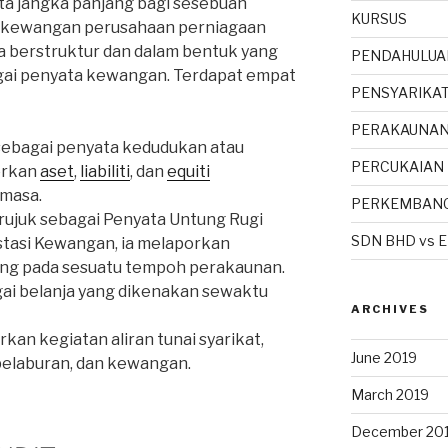
a jangka panjang bagi sesebuah
KURSUS
 kewangan perusahaan perniagaan
a berstruktur dan dalam bentuk yang
PENDAHULUA
agai penyata kewangan. Terdapat empat
PENSYARIKA
PERAKAUNA
k sebagai penyata kedudukan atau
PERCUKAIAN
orkan
aset
,
liabiliti
, dan
equiti
 masa.
PERKEMBANG
dirujuk sebagai Penyata Untung Rugi
SDN BHD vs 
estasi Kewangan, ia melaporkan
ung pada sesuatu tempoh perakaunan.
agai belanja yang dikenakan sewaktu
ARCHIVES
rkan kegiatan aliran tunai syarikat,
June 2019
pelaburan, dan kewangan.
March 2019
December 20