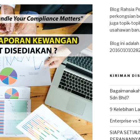
Blog Rahsia Pe
perkongsian b
juga topik-top
usahawan baru
Blog ini adalah 
201601010282 
KIRIMAN DI
Bagaimanakah 
Sdn Bhd?
9 Kelebihan L
Enterprise vs 
SIAPA SETIA
PERANANNY