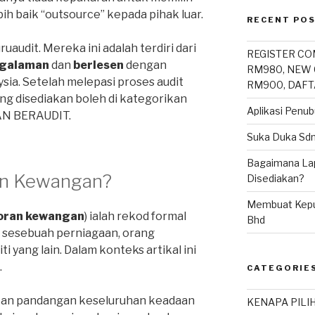
ebih baik “outsource” kepada pihak luar.
RECENT PO
ruaudit. Mereka ini adalah terdiri dari
REGISTER CO
galaman
dan
berlesen
dengan
RM980, NEW 
ia. Setelah melepasi proses audit
RM900, DAFT
ng disediakan boleh di kategorikan
Aplikasi Penu
N BERAUDIT.
Suka Duka Sd
Bagaimana La
an Kewangan?
Disediakan?
Membuat Keput
oran kewangan
) ialah rekod formal
Bhd
 sesebuah perniagaan, orang
i yang lain. Dalam konteks artikal ini
.
CATEGORIE
an pandangan keseluruhan keadaan
KENAPA PILI