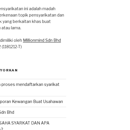
nsyarikatan ini adalah madah
erkenaan topik pensyarikatan dan
ik yang berkaitan khas buat
 atau lama.
dimiliki oleh
Millionmind Sdn Bhd
(1181212-T)
SYORKAN
proses mendaftarkan syarikat
aporan Kewangan Buat Usahawan
Sdn Bhd
USAHA SYARKAT DAN APA
A?