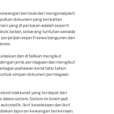
kewangan bermula dari mengenalpasti
pulkan dokumen yang berkaitan
men yang di perlukan adalah seperti
Inbois belian, sebarang tuntutan samada
at perjanjian seperti sewa bangunan dan
isnes.
kelaskan dan di failkan mengikut
 dengan jenis perniagaan dan mengikut
sebagai usahawan kena tahu tahun
 untuk simpan dokumen perniagaan
rekod maklumat yang terdapat dari
alam sistem. Sistem ini boleh jadi
g automatik. Ikot keselesaan dan ikot
diakan laporan kewangan berkenaan.