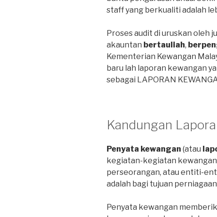
staff yang berkualiti adalah l
Proses audit di uruskan oleh ju
akauntan
bertauliah
,
berpen
Kementerian Kewangan Malays
baru lah laporan kewangan ya
sebagai LAPORAN KEWANGA
Kandungan Lapor
Penyata kewangan
(atau
lap
kegiatan-kegiatan kewangan
perseorangan, atau entiti-entit
adalah bagi tujuan perniagaan
Penyata kewangan memberik