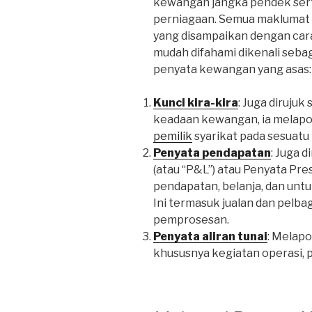
kewangan jangka pendek sert
perniagaan. Semua maklumat
yang disampaikan dengan car
mudah difahami dikenali seb
penyata kewangan yang asas:
Kunci kira-kira
: Juga diruju
keadaan kewangan, ia melap
pemilik
syarikat pada sesuatu
Penyata pendapatan
: Juga 
(atau “P&L”) atau Penyata Pr
pendapatan, belanja, dan unt
Ini termasuk jualan dan pelb
pemprosesan.
Penyata aliran tunai
: Melapo
khususnya kegiatan operasi, 