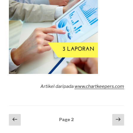
Artikel daripada
www.chartkeepers.com
Posts
Previous
Next
Page
2
page
pag
navigation