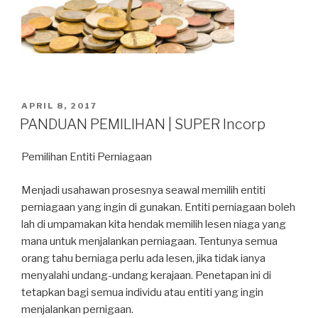
POSTED
APRIL 8, 2017
ON
PANDUAN PEMILIHAN | SUPER Incorp
Pemilihan Entiti Perniagaan
Menjadi usahawan prosesnya seawal memilih entiti
perniagaan yang ingin di gunakan. Entiti perniagaan boleh
lah di umpamakan kita hendak memilih lesen niaga yang
mana untuk menjalankan perniagaan. Tentunya semua
orang tahu berniaga perlu ada lesen, jika tidak ianya
menyalahi undang-undang kerajaan. Penetapan ini di
tetapkan bagi semua individu atau entiti yang ingin
menjalankan pernigaan.