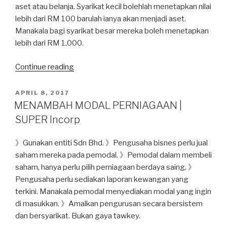
aset atau belanja. Syarikat kecil bolehlah menetapkan nilai
lebih dari RM 100 barulah ianya akan menjadi aset.
Manakala bagi syarikat besar mereka boleh menetapkan
lebih dari RM 1,000.
Continue reading
“ASET
DAN
BELANJA
POSTED
APRIL 8, 2017
ON
|
MENAMBAH MODAL PERNIAGAAN |
SUPER
SUPER Incorp
Incorp”
》Gunakan entiti Sdn Bhd. 》Pengusaha bisnes perlu jual
saham mereka pada pemodal. 》Pemodal dalam membeli
saham, hanya perlu pilih perniagaan berdaya saing. 》
Pengusaha perlu sediakan laporan kewangan yang
terkini. Manakala pemodal menyediakan modal yang ingin
di masukkan. 》Amalkan pengurusan secara bersistem
dan bersyarikat. Bukan gaya tawkey.