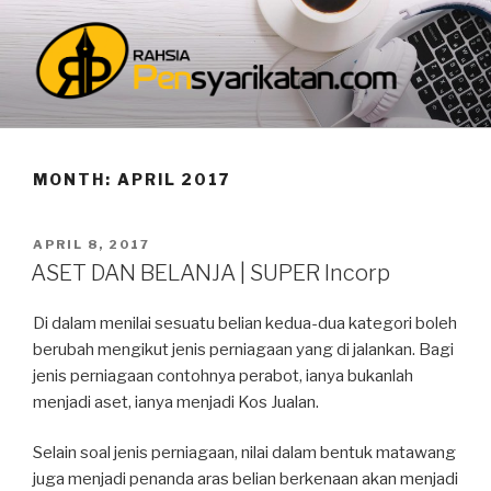
Skip
to
content
BLOG PENSYARIKATAN
Memperkasa keusahawanan melalui pengurusan dan
pensyarikatan
MONTH: APRIL 2017
POSTED
APRIL 8, 2017
ON
ASET DAN BELANJA | SUPER Incorp
Di dalam menilai sesuatu belian kedua-dua kategori boleh
berubah mengikut jenis perniagaan yang di jalankan. Bagi
jenis perniagaan contohnya perabot, ianya bukanlah
menjadi aset, ianya menjadi Kos Jualan.
Selain soal jenis perniagaan, nilai dalam bentuk matawang
juga menjadi penanda aras belian berkenaan akan menjadi