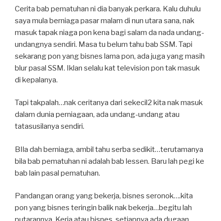
Cerita bab pematuhan ni dia banyak perkara. Kalu duhulu
saya mula berniaga pasar malam di nun utara sana, nak
masuk tapak niaga pon kena bagi salam da nada undang-
undangnya sendiri. Masa tu belum tahu bab SSM. Tapi
sekarang pon yang bisnes lama pon, ada juga yang masih
blur pasal SSM. Iklan selalu kat television pon tak masuk
di kepalanya.
Tapi takpalah…nak ceritanya dari sekecil2 kita nak masuk
dalam dunia perniagaan, ada undang-undang atau
tatasusilanya sendiri.
BIla dah berniaga, ambil tahu serba sedikit…terutamanya
bila bab pematuhan ni adalah bab lessen. Baru lah pegi ke
bab lain pasal pematuhan.
Pandangan orang yang bekerja, bisnes seronok….kita
pon yang bisnes teringin balik nak bekerja…begitu lah
putarannya. Kerja atau bisnes, setiapnya ada dugaan