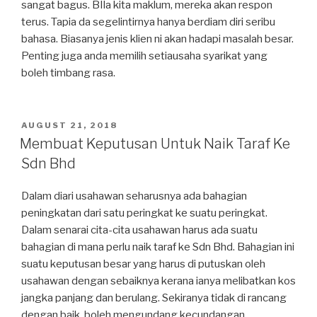
sangat bagus. BIla kita maklum, mereka akan respon
terus. Tapia da segelintirnya hanya berdiam diri seribu
bahasa. Biasanya jenis klien ni akan hadapi masalah besar.
Penting juga anda memilih setiausaha syarikat yang
boleh timbang rasa.
POSTED
AUGUST 21, 2018
ON
Membuat Keputusan Untuk Naik Taraf Ke
Sdn Bhd
Dalam diari usahawan seharusnya ada bahagian
peningkatan dari satu peringkat ke suatu peringkat.
Dalam senarai cita-cita usahawan harus ada suatu
bahagian di mana perlu naik taraf ke Sdn Bhd. Bahagian ini
suatu keputusan besar yang harus di putuskan oleh
usahawan dengan sebaiknya kerana ianya melibatkan kos
jangka panjang dan berulang. Sekiranya tidak di rancang
dengan baik, boleh mengundang kecundangan.