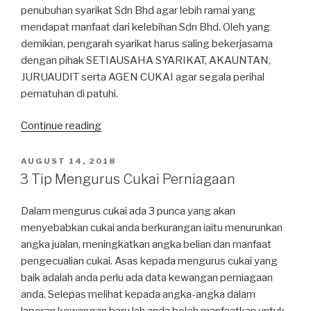
penubuhan syarikat Sdn Bhd agar lebih ramai yang
mendapat manfaat dari kelebihan Sdn Bhd. Oleh yang
demikian, pengarah syarikat harus saling bekerjasama
dengan pihak SETIAUSAHA SYARIKAT, AKAUNTAN,
JURUAUDIT serta AGEN CUKAI agar segala perihal
pematuhan di patuhi.
Continue reading
“Pengarah
Syarikat
–
POSTED
AUGUST 14, 2018
ON
Kenali
3 Tip Mengurus Cukai Perniagaan
Maksudnya
dan
Dalam mengurus cukai ada 3 punca yang akan
Peranannya”
menyebabkan cukai anda berkurangan iaitu menurunkan
angka jualan, meningkatkan angka belian dan manfaat
pengecualian cukai. Asas kepada mengurus cukai yang
baik adalah anda perlu ada data kewangan perniagaan
anda. Selepas melihat kepada angka-angka dalam