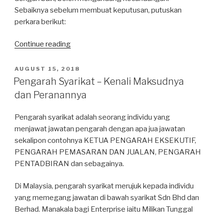
Sebaiknya sebelum membuat keputusan, putuskan
perkara berikut:
Continue reading
“Membuat
Keputusan
Untuk
POSTED
AUGUST 15, 2018
ON
Naik
Pengarah Syarikat – Kenali Maksudnya
Taraf
dan Peranannya
Ke
Sdn
Pengarah syarikat adalah seorang individu yang
Bhd”
menjawat jawatan pengarah dengan apa jua jawatan
sekalipon contohnya KETUA PENGARAH EKSEKUTIF,
PENGARAH PEMASARAN DAN JUALAN, PENGARAH
PENTADBIRAN dan sebagainya.
Di Malaysia, pengarah syarikat merujuk kepada individu
yang memegang jawatan di bawah syarikat Sdn Bhd dan
Berhad. Manakala bagi Enterprise iaitu Milikan Tunggal