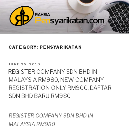
Skip
to
content
BLOG PENSYARIKATAN
Memperkasa keusahawanan melalui pengurusan dan
pensyarikatan
CATEGORY: PENSYARIKATAN
POSTED
JUNE 25, 2019
ON
REGISTER COMPANY SDN BHD IN
MALAYSIA RM980, NEW COMPANY
REGISTRATION ONLY RM900, DAFTAR
SDN BHD BARU RM980
REGISTER COMPANY SDN BHD IN
MALAYSIA RM980